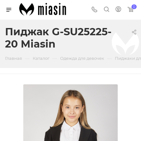
0
Пиджак G-SU25225-
20 Miasin
—
—
—
Главная
Каталог
Одежда для девочек
Пиджаки дл