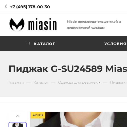
+7 (495) 178-00-30
Miasin производитель детской и
подростковой одежды
КАТАЛОГ
УСЛОВИЯ
Пиджак G-SU24589 Mias
—
—
—
Главная
Каталог
Одежда для девочек
Пиджаки
Акция