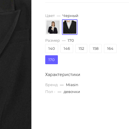
Цвет
—
Черный
Размер
—
170
140
146
152
158
164
170
Характеристики
Бренд
—
Miasin
Пол -
—
девочки