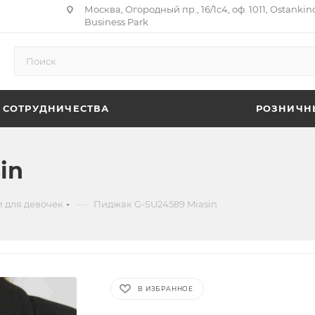
Москва, Огородный пр., 16/1с4, оф. 1011, Ostankin
Business Park
 СОТРУДНИЧЕСТВА
РОЗНИЧН
in
—
 для девочек
Пиджак G-SU24589 Miasin
В ИЗБРАННОЕ