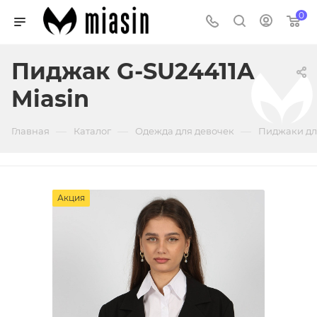
0
Пиджак G-SU24411A
Miasin
—
—
—
Главная
Каталог
Одежда для девочек
Пиджаки дл
Акция