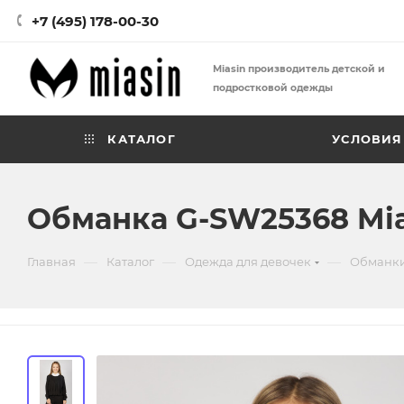
+7 (495) 178-00-30
Miasin производитель детской и
подростковой одежды
КАТАЛОГ
УСЛОВИЯ
Обманка G-SW25368 Mia
—
—
—
Главная
Каталог
Одежда для девочек
Обманки