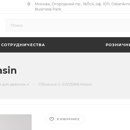
Москва, Огородный пр., 16/1с4, оф. 1011, Ostankin
Business Park
 СОТРУДНИЧЕСТВА
РОЗНИЧН
sin
—
 для девочек
Обманка G-SW25368 Miasin
В ИЗБРАННОЕ