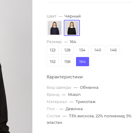
Цвет
—
Черный
Размер
—
164
122
128
134
140
146
152
158
164
Характеристики
Вид одежды
—
Обманка
Бренд
—
Miasin
Материал
—
Трикотаж
Пол -
—
Девочка
Состав
—
73% вискоза; 22% полиамид; 5%
эластан