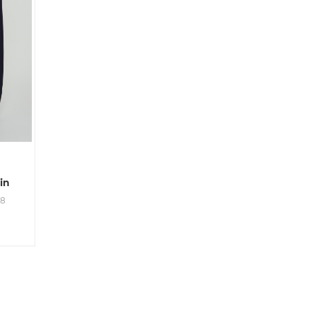
in
98