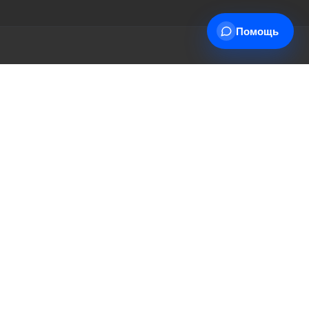
Помощь
+7 (495) 178-00-30
трудничества
Info@miasinopt.ru
тавки
Москва, Огородный пр., 16/1с4,
 товар
оф. 1011, Ostankino Business Park
ет