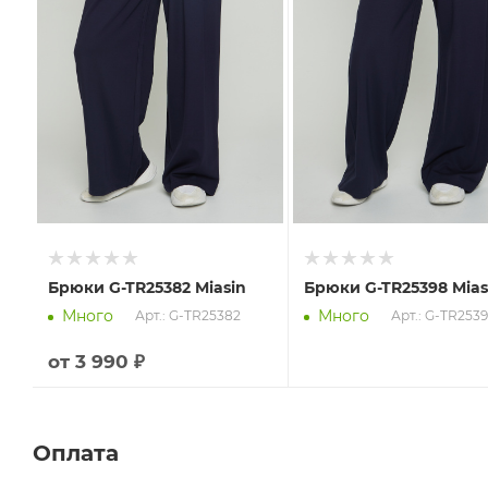
Брюки G-TR25382 Miasin
Брюки G-TR25398 Mias
Много
Много
Арт.: G-TR25382
Арт.: G-TR253
от
3 990 ₽
Оплата