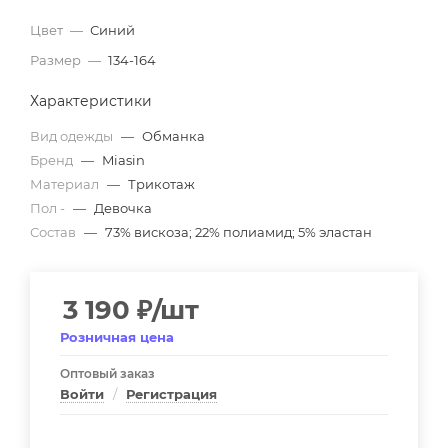
Цвет
—
Синий
Размер
—
134-164
Характеристики
Вид одежды
—
Обманка
Бренд
—
Miasin
Материал
—
Трикотаж
Пол -
—
Девочка
Состав
—
73% вискоза; 22% полиамид; 5% эластан
3 190
₽
/шт
Розничная цена
Оптовый заказ
Войти
/
Регистрация