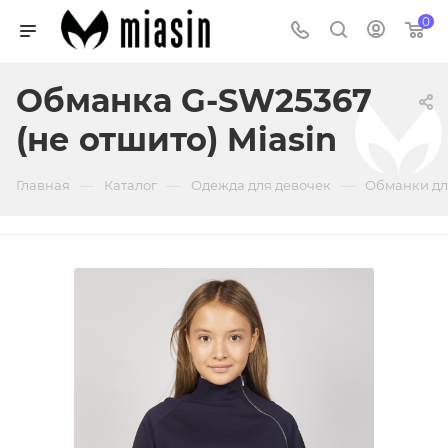
0
Обманка G-SW25367
(не отшито) Miasin
—
—
—
Главная
Каталог
Одежда для девочек
Обманки дл