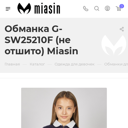
0
Обманка G-
SW25210F (не
отшито) Miasin
—
—
—
Главная
Каталог
Одежда для девочек
Обманки дл