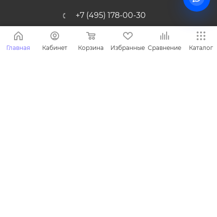
+7 (495) 178-00-30
Info@miasinopt.ru
Главная
Кабинет
Корзина
Избранные
Сравнение
Каталог
Москва, Огородный пр., 16/1с4, оф.
1011, Ostankino Business Park
2026 © Miasin производитель детской одежды - Miasin