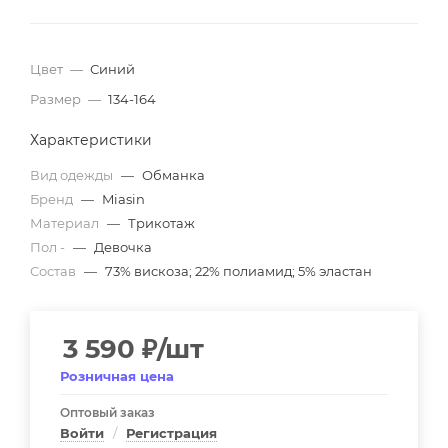
Цвет
—
Синий
Размер
—
134-164
Характеристики
Вид одежды
—
Обманка
Бренд
—
Miasin
Материал
—
Трикотаж
Пол -
—
Девочка
Состав
—
73% вискоза; 22% полиамид; 5% эластан
3 590
₽
/шт
Розничная цена
Оптовый заказ
Войти
/
Регистрация