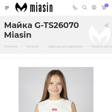
0
Майка G-TS26070
Miasin
—
—
—
Главная
Каталог
Одежда для девочек
Майки для 