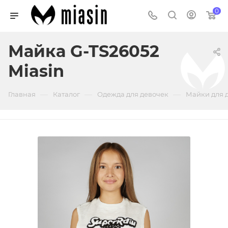
0
Майка G-TS26052
Miasin
—
—
—
Главная
Каталог
Одежда для девочек
Майки для 