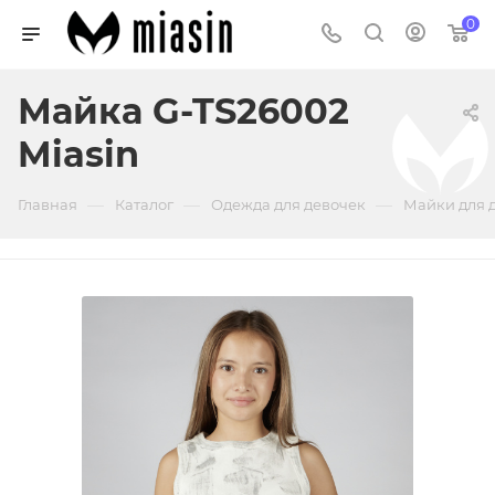
0
Майка G-TS26002
Miasin
—
—
—
Главная
Каталог
Одежда для девочек
Майки для 