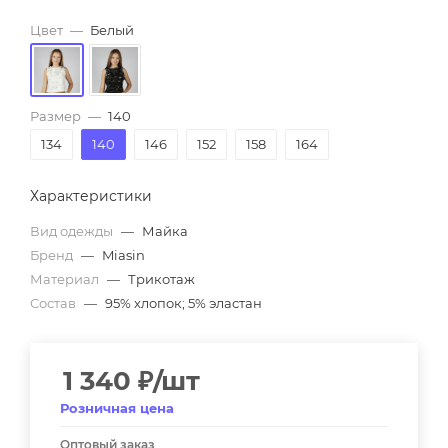
Цвет
—
Белый
Размер
—
140
134
140
146
152
158
164
Характеристики
Вид одежды
—
Майка
Бренд
—
Miasin
Материал
—
Трикотаж
Состав
—
95% хлопок; 5% эластан
1 340
₽
/шт
Розничная цена
Оптовый заказ