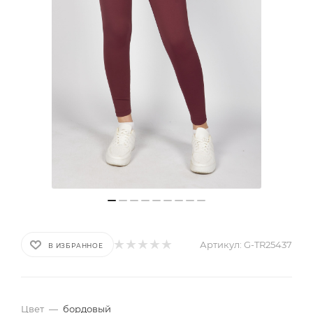
Артикул:
G-TR25437
В ИЗБРАННОЕ
Цвет
—
бордовый