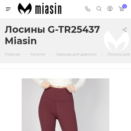
0
Лосины G-TR25437
Miasin
—
—
—
Главная
Каталог
Одежда для девочек
Лосины для