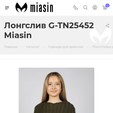
0
Лонгслив G-TN25452
Miasin
—
—
—
Главная
Каталог
Одежда для девочек
Лонгсливы 