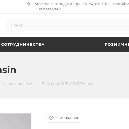
Москва, Огородный пр., 16/1с4, оф. 1011, Ostankin
Business Park
 СОТРУДНИЧЕСТВА
РОЗНИЧН
sin
—
вы для девочек
Лонгслив G-TN25422 Miasin
В ИЗБРАННОЕ