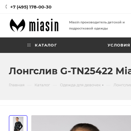
+7 (495) 178-00-30
Miasin производитель детской и
подростковой одежды
КАТАЛОГ
УСЛОВИЯ
Лонгслив G-TN25422 Mia
—
—
—
Главная
Каталог
Одежда для девочек
Лонгсли