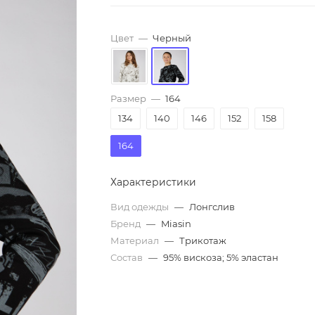
Цвет
—
Черный
Размер
—
164
134
140
146
152
158
164
Характеристики
Вид одежды
—
Лонгслив
Бренд
—
Miasin
Материал
—
Трикотаж
Состав
—
95% вискоза; 5% эластан