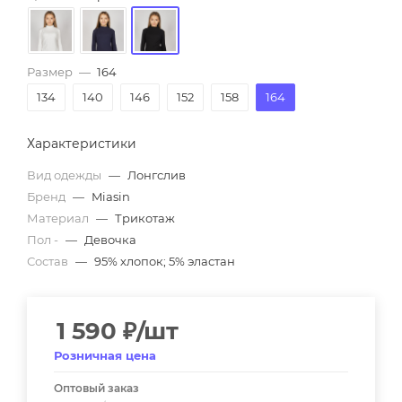
Размер
—
164
134
140
146
152
158
164
Характеристики
Вид одежды
—
Лонгслив
Бренд
—
Miasin
Материал
—
Трикотаж
Пол -
—
Девочка
Состав
—
95% хлопок; 5% эластан
1 590
₽
/шт
Розничная цена
Оптовый заказ