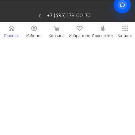
+7 (495) 178-00-30
Info@miasinopt.ru
Главная
Кабинет
Корзина
Избранные
Сравнение
Каталог
Москва, Огородный пр., 16/1с4, оф.
1011, Ostankino Business Park
2026 © Miasin производитель детской одежды - Miasin