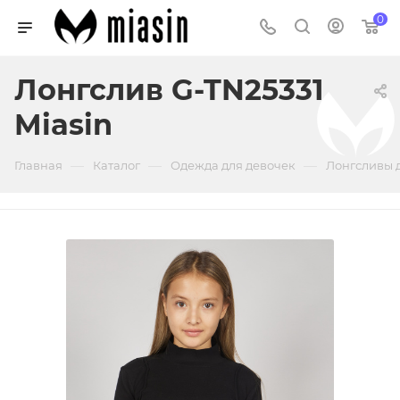
0
Лонгслив G-TN25331
Miasin
—
—
—
Главная
Каталог
Одежда для девочек
Лонгсливы 