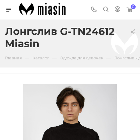
0
Лонгслив G-TN24612
Miasin
—
—
—
Главная
Каталог
Одежда для девочек
Лонгсливы 