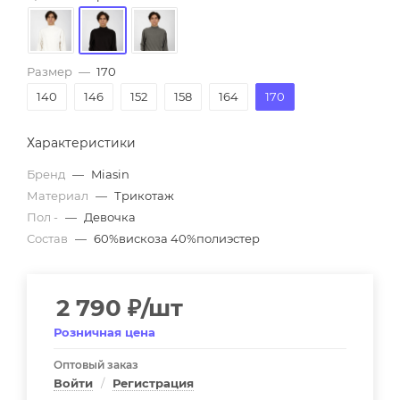
Размер
—
170
140
146
152
158
164
170
Характеристики
Бренд
—
Miasin
Материал
—
Трикотаж
Пол -
—
Девочка
Состав
—
60%вискоза 40%полиэстер
2 790
₽
/шт
Розничная цена
Оптовый заказ
Войти
/
Регистрация