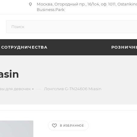
Москва, Огородный пр., 16/1с4, оф. 1011, Ostankin
Business Park
 СОТРУДНИЧЕСТВА
РОЗНИЧН
asin
—
вы для девочек
Лонгслив G-TN24606 Miasin
В ИЗБРАННОЕ