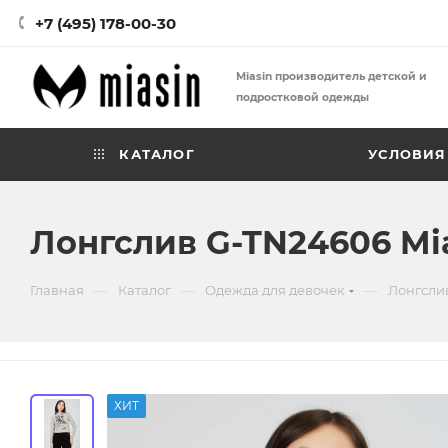
+7 (495) 178-00-30
Miasin производитель детской и
подростковой одежды
КАТАЛОГ
УСЛОВИЯ
Лонгслив G-TN24606 Mi
—
—
—
Главная
Каталог
Одежда для девочек
Лонгсли
ХИТ