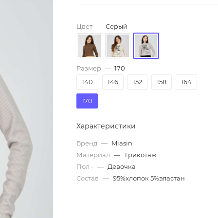
Цвет
—
Серый
Размер
—
170
140
146
152
158
164
170
Характеристики
Бренд
—
Miasin
Материал
—
Трикотаж
Пол -
—
Девочка
Состав
—
95%хлопок 5%эластан