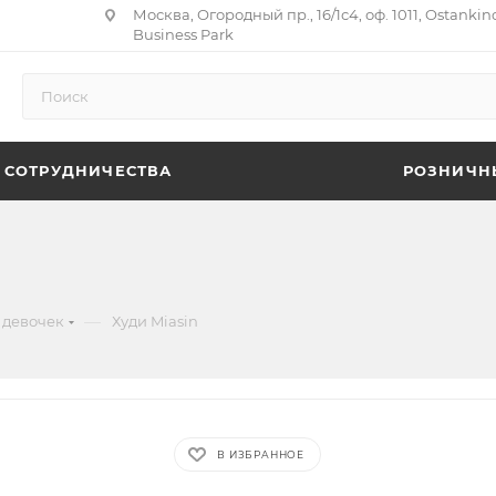
Москва, Огородный пр., 16/1с4, оф. 1011, Ostankin
Business Park
 СОТРУДНИЧЕСТВА
РОЗНИЧН
—
 девочек
Худи Miasin
В ИЗБРАННОЕ