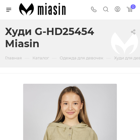
0
Худи G-HD25454
Miasin
—
—
—
Главная
Каталог
Одежда для девочек
Худи для де