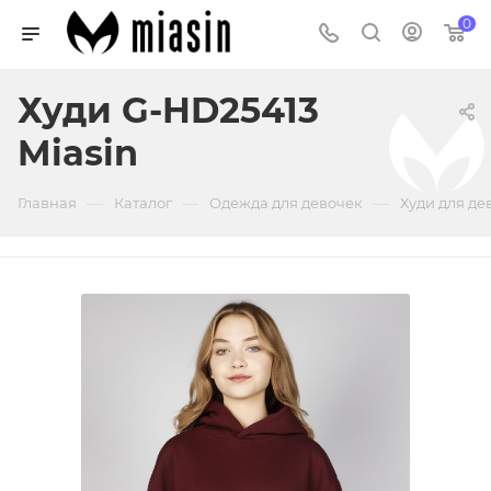
0
Худи G-HD25413
Miasin
—
—
—
Главная
Каталог
Одежда для девочек
Худи для де