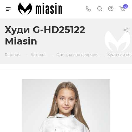
0
Худи G-HD25122
Miasin
—
—
—
Главная
Каталог
Одежда для девочек
Худи для де