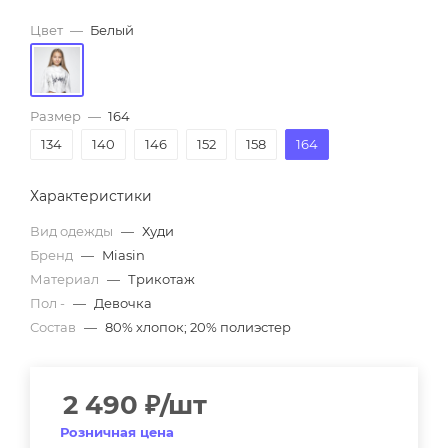
Цвет
—
Белый
Размер
—
164
134
140
146
152
158
164
Характеристики
Вид одежды
—
Худи
Бренд
—
Miasin
Материал
—
Трикотаж
Пол -
—
Девочка
Состав
—
80% хлопок; 20% полиэстер
2 490
₽
/шт
Розничная цена