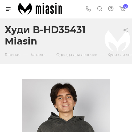
0
Худи B-HD35431
Miasin
—
—
—
Главная
Каталог
Одежда для девочек
Худи для де