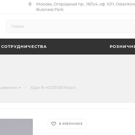
Москва, Огородный пр., 16/1с4, оф. 1011, Ostankin
Business Park
 СОТРУДНИЧЕСТВА
РОЗНИЧН
—
 девочек
Худи B-HD35138 Miasin
В ИЗБРАННОЕ