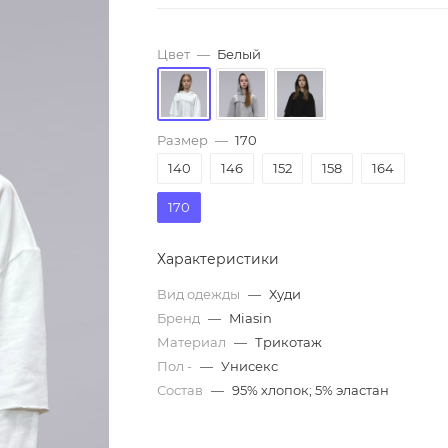
Цвет
—
Белый
Размер
—
170
140
146
152
158
164
170
Характеристики
Вид одежды
—
Худи
Бренд
—
Miasin
Материал
—
Трикотаж
Пол -
—
Унисекс
Состав
—
95% хлопок; 5% эластан