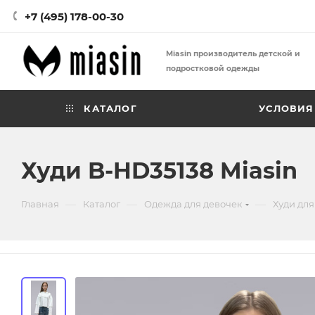
+7 (495) 178-00-30
Miasin производитель детской и
подростковой одежды
КАТАЛОГ
УСЛОВИЯ
Худи B-HD35138 Miasin
—
—
—
Главная
Каталог
Одежда для девочек
Худи для