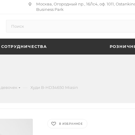
Москва, Огородный пр., 16/1с4, оф. 1011, Ostankin
Business Park
 СОТРУДНИЧЕСТВА
РОЗНИЧН
—
 девочек
Худи B-HD34650 Miasin
В ИЗБРАННОЕ