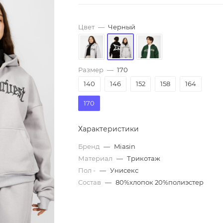
Цвет
—
Черный
Размер
—
170
140
146
152
158
164
170
Характеристики
Бренд
—
Miasin
Материал
—
Трикотаж
Пол -
—
Унисекс
Состав
—
80%хлопок 20%полиэстер