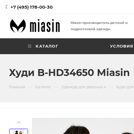
+7 (495) 178-00-30
Miasin производитель детской и
подростковой одежды
КАТАЛОГ
УСЛОВИЯ
Худи B-HD34650 Miasin
—
—
—
Главная
Каталог
Одежда для девочек
Худи для