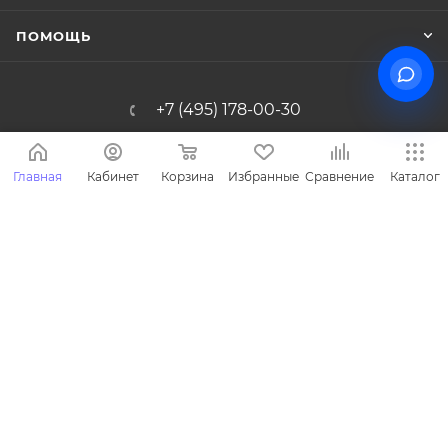
ПОМОЩЬ
+7 (495) 178-00-30
Info@miasinopt.ru
Главная
Кабинет
Корзина
Избранные
Сравнение
Каталог
Москва, Огородный пр., 16/1с4, оф.
1011, Ostankino Business Park
2026 © Miasin производитель детской одежды - Miasin