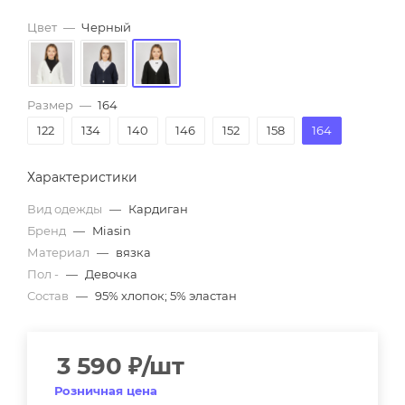
Цвет
—
Черный
Размер
—
164
122
134
140
146
152
158
164
Характеристики
Вид одежды
—
Кардиган
Бренд
—
Miasin
Материал
—
вязка
Пол -
—
Девочка
Состав
—
95% хлопок; 5% эластан
3 590
₽
/шт
Розничная цена