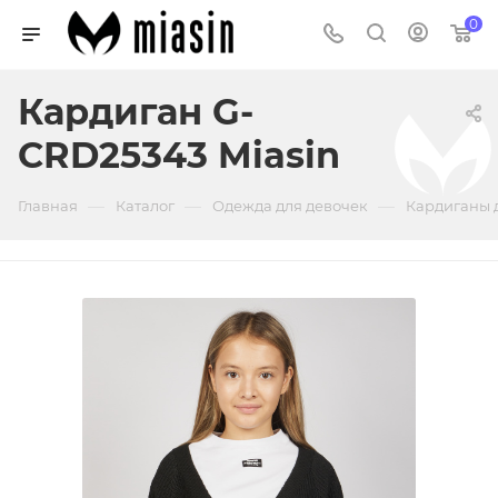
0
Кардиган G-
CRD25343 Miasin
—
—
—
Главная
Каталог
Одежда для девочек
Кардиганы 