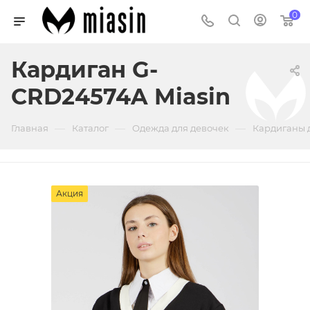
0
Кардиган G-
CRD24574A Miasin
—
—
—
Главная
Каталог
Одежда для девочек
Кардиганы 
Акция