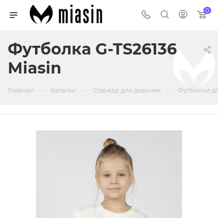
0
Футболка G-TS26136
Miasin
—
—
—
Главная
Каталог
Одежда для девочек
Футболки д