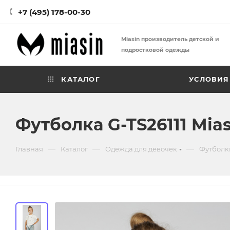
+7 (495) 178-00-30
Miasin производитель детской и
подростковой одежды
КАТАЛОГ
УСЛОВИЯ
Футболка G-TS26111 Mias
—
—
—
Главная
Каталог
Одежда для девочек
Футболк