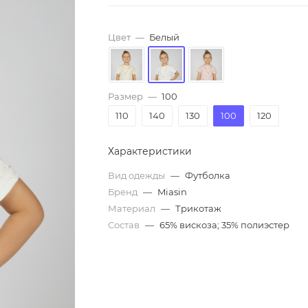
Цвет
—
Белый
Размер
—
100
110
140
130
100
120
Характеристики
Вид одежды
—
Футболка
Бренд
—
Miasin
Материал
—
Трикотаж
Состав
—
65% вискоза; 35% полиэстер