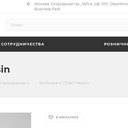
Москва, Огородный пр., 16/1с4, оф. 1011, Ostankin
Business Park
 СОТРУДНИЧЕСТВА
РОЗНИЧН
in
—
и для девочек
Футболка G-TS26111 Miasin
В ИЗБРАННОЕ