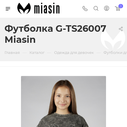
0
Футболка G-TS26007
Miasin
—
—
—
Главная
Каталог
Одежда для девочек
Футболки д