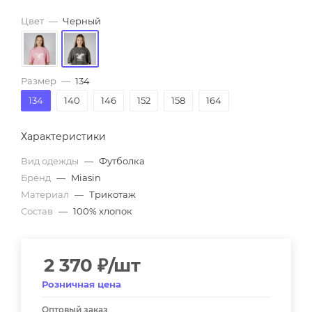
Цвет
—
Черный
Размер
—
134
134
140
146
152
158
164
Характеристики
Вид одежды
—
Футболка
Бренд
—
Miasin
Материал
—
Трикотаж
Состав
—
100% хлопок
2 370
₽
/шт
Розничная цена
Оптовый заказ