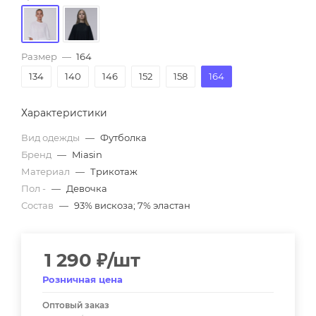
Размер
—
164
134
140
146
152
158
164
Характеристики
Вид одежды
—
Футболка
Бренд
—
Miasin
Материал
—
Трикотаж
Пол -
—
Девочка
Состав
—
93% вискоза; 7% эластан
1 290
₽
/шт
Розничная цена
Оптовый заказ