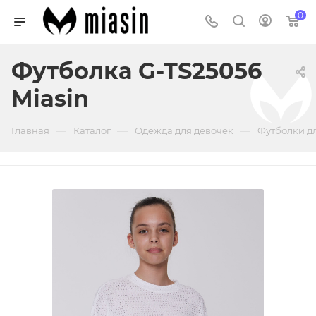
0
Футболка G-TS25056
Miasin
—
—
—
Главная
Каталог
Одежда для девочек
Футболки д