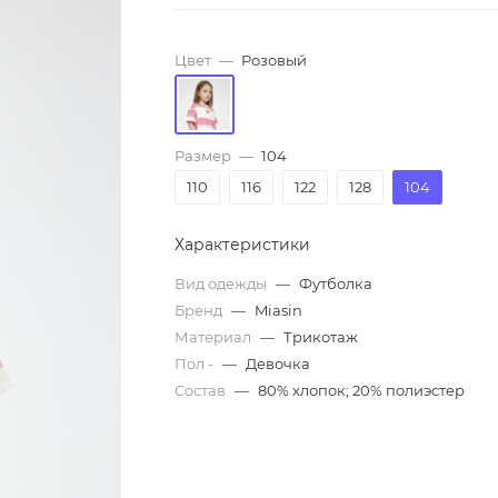
Цвет
—
Розовый
Размер
—
104
110
116
122
128
104
Характеристики
Вид одежды
—
Футболка
Бренд
—
Miasin
Материал
—
Трикотаж
Пол -
—
Девочка
Состав
—
80% хлопок; 20% полиэстер