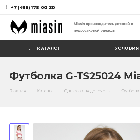
+7 (495) 178-00-30
Miasin производитель детской и
подростковой одежды
КАТАЛОГ
УСЛОВИЯ
Футболка G-TS25024 Mi
—
—
—
Главная
Каталог
Одежда для девочек
Футболк