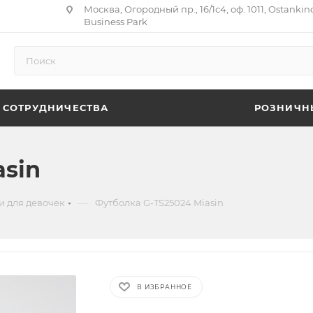
Москва, Огородный пр., 16/1с4, оф. 1011, Ostankin
Business Park
 СОТРУДНИЧЕСТВА
РОЗНИЧН
asin
—
и для девочек
Футболка G-TS25024 Miasin
В ИЗБРАННОЕ