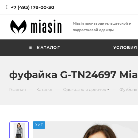
+7 (495) 178-00-30
Miasin производитель детской и
подростковой одежды
КАТАЛОГ
УСЛОВИЯ
фуфайка G-TN24697 Mia
—
—
—
Главная
Каталог
Одежда для девочек
Футболк
ХИТ