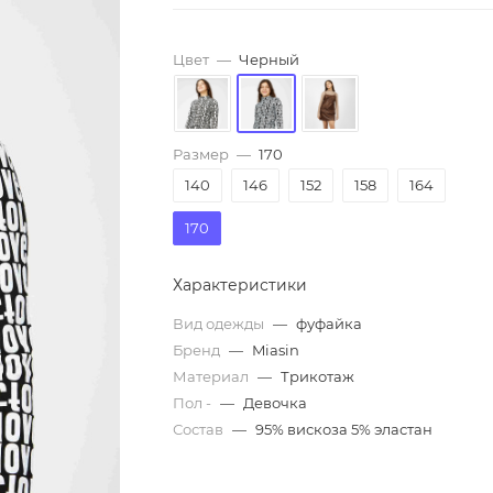
Цвет
—
Черный
Размер
—
170
140
146
152
158
164
170
Характеристики
Вид одежды
—
фуфайка
Бренд
—
Miasin
Материал
—
Трикотаж
Пол -
—
Девочка
Состав
—
95% вискоза 5% эластан