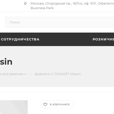
Москва, Огородный пр., 16/1с4, оф. 1011, Ostankin
Business Park
 СОТРУДНИЧЕСТВА
РОЗНИЧН
sin
—
и для девочек
фуфайка G-TN24697 Miasin
В ИЗБРАННОЕ