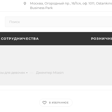
Москва, Огородный пр., 16/1с4, оф. 1011, Ostankin
Business Park
 СОТРУДНИЧЕСТВА
РОЗНИЧН
—
ы для девочек
Джемпер Miasin
В ИЗБРАННОЕ