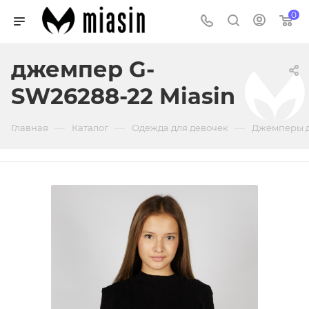
0
джемпер G-
SW26288-22 Miasin
—
—
—
Главная
Каталог
Одежда для девочек
Джемперы д