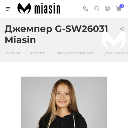
0
Джемпер G-SW26031
Miasin
—
—
—
Главная
Каталог
Одежда для девочек
Джемперы д