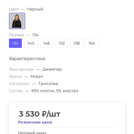
Цвет
—
Черный
Размер
—
134
134
140
146
152
158
164
Характеристики
Вид одежды
—
Джемпер
Бренд
—
Miasin
Материал
—
Трикотаж
Состав
—
95% хлопок; 5% эластан
3 530
₽
/шт
Розничная цена
Оптовый заказ