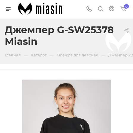
0
Джемпер G-SW25378
Miasin
—
—
—
Главная
Каталог
Одежда для девочек
Джемперы д