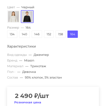
Цвет
—
Черный
Размер
—
164
134
140
146
152
158
164
Характеристики
Вид одежды
—
Джемпер
Бренд
—
Miasin
Материал
—
Трикотаж
Пол -
—
Девочка
Состав
—
95% хлопок; 5% эластан
2 490
₽
/шт
Розничная цена