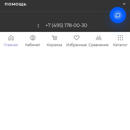
ПОМОЩЬ
+7 (495) 178-00-30
Info@miasinopt.ru
Главная
Кабинет
Корзина
Избранные
Сравнение
Каталог
Москва, Огородный пр., 16/1с4, оф.
1011, Ostankino Business Park
2026 © Miasin производитель детской одежды - Miasin