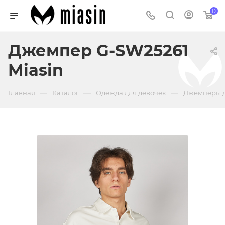
0
Джемпер G-SW25261
Miasin
—
—
—
Главная
Каталог
Одежда для девочек
Джемперы д