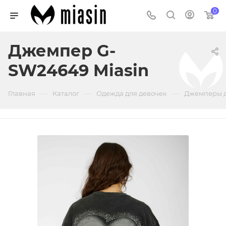
0
Джемпер G-
SW24649 Miasin
—
—
—
Главная
Каталог
Одежда для девочек
Джемперы д