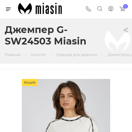
0
Джемпер G-
SW24503 Miasin
—
—
—
Главная
Каталог
Одежда для девочек
Джемперы д
Акция