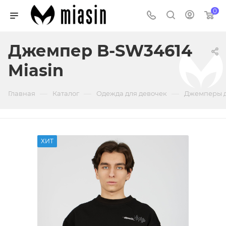
0
Джемпер B-SW34614
Miasin
—
—
—
Главная
Каталог
Одежда для девочек
Джемперы д
ХИТ