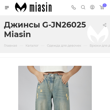
0
Джинсы G-JN26025
Miasin
—
—
—
Главная
Каталог
Одежда для девочек
Брюки для 