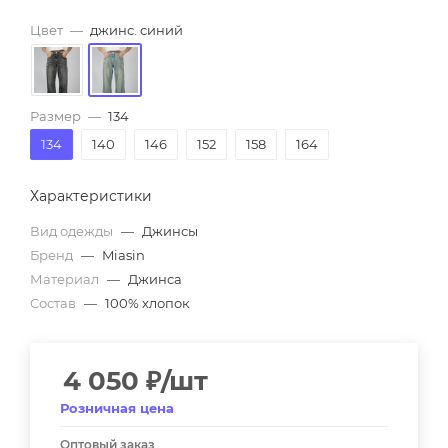
Цвет
—
джинс. синий
Размер
—
134
134
140
146
152
158
164
Характеристики
Вид одежды
—
Джинсы
Бренд
—
Miasin
Материал
—
Джинса
Состав
—
100% хлопок
4 050
₽
/шт
Розничная цена
Оптовый заказ