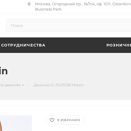
Москва, Огородный пр., 16/1с4, оф. 1011, Ostankin
Business Park
 СОТРУДНИЧЕСТВА
РОЗНИЧН
in
—
ля девочек
Джинсы G-JN25138 Miasin
В ИЗБРАННОЕ