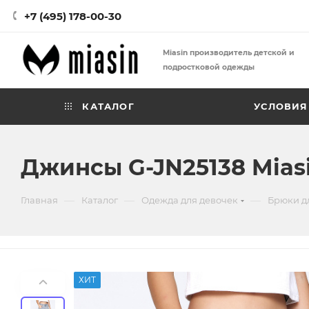
+7 (495) 178-00-30
Miasin производитель детской и
подростковой одежды
КАТАЛОГ
УСЛОВИЯ
Джинсы G-JN25138 Mias
—
—
—
Главная
Каталог
Одежда для девочек
Брюки д
ХИТ