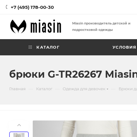
+7 (495) 178-00-30
Miasin производитель детской и
подростковой одежды
КАТАЛОГ
УСЛОВИЯ
брюки G-TR26267 Miasi
—
—
—
Главная
Каталог
Одежда для девочек
Брюки д