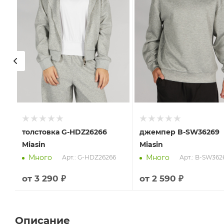
толстовка G-HDZ26266
джемпер B-SW36269
Miasin
Miasin
Много
Много
Арт.: G-HDZ26266
Арт.: B-SW362
от
3 290 ₽
от
2 590 ₽
Описание