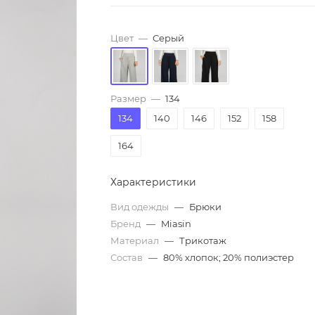
Цвет
—
Серый
Размер
—
134
134
140
146
152
158
164
Характеристики
Вид одежды
—
Брюки
Бренд
—
Miasin
Материал
—
Трикотаж
Состав
—
80% хлопок; 20% полиэстер