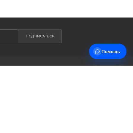
ПОДПИСАТЬСЯ
Помощь
+7 (495) 178-00-30
трудничества
Info@miasinopt.ru
тавки
Москва, Огородный пр., 16/1с4,
 товар
оф. 1011, Ostankino Business Park
ет