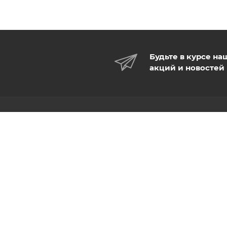
Будьте в курсе на
акций и новостей
КАТАЛОГ
КОМПАНИЯ
УСЛУГИ
О компании
Новости
БРЕНДЫ
Отзывы
Контакты
Документы