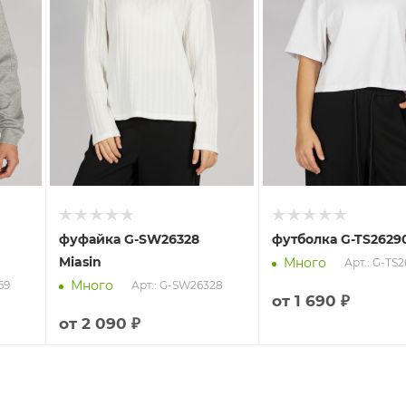
фуфайка G-SW26328
футболка G-TS26290
Miasin
Много
Арт.: G-TS
Много
69
Арт.: G-SW26328
от
1 690 ₽
от
2 090 ₽