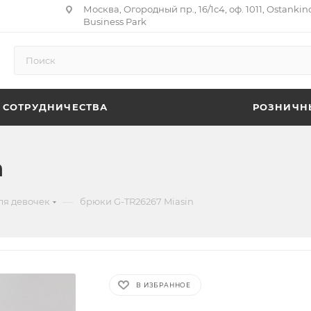
Москва, Огородный пр., 16/1с4, оф. 1011, Ostankin
Business Park
 СОТРУДНИЧЕСТВА
РОЗНИЧН
n
—
ля девочек
брюки G-TR26267 Miasin
В ИЗБРАННОЕ