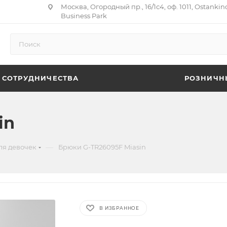
Москва, Огородный пр., 16/1с4, оф. 1011, Ostankin
Business Park
 СОТРУДНИЧЕСТВА
РОЗНИЧН
in
—
ля девочек
Брюки G-TR26095F Miasin
В ИЗБРАННОЕ