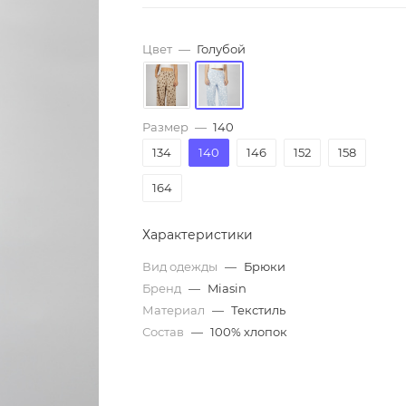
Цвет
—
Голубой
Размер
—
140
134
140
146
152
158
164
Характеристики
Вид одежды
—
Брюки
Бренд
—
Miasin
Материал
—
Текстиль
Состав
—
100% хлопок