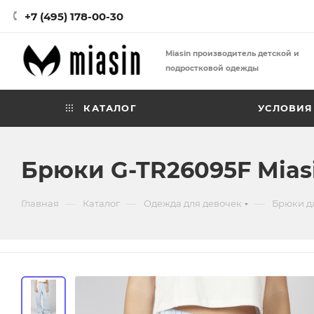
+7 (495) 178-00-30
Miasin производитель детской и
подростковой одежды
КАТАЛОГ
УСЛОВИЯ
Брюки G-TR26095F Mias
—
—
—
Главная
Каталог
Одежда для девочек
Брюки д