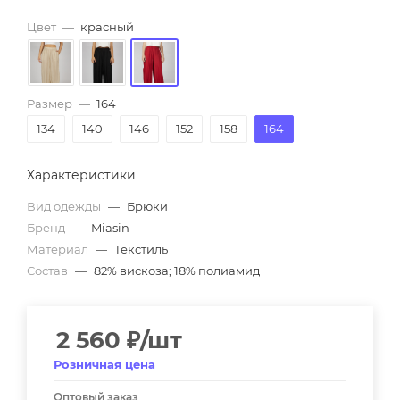
Цвет
—
красный
Размер
—
164
134
140
146
152
158
164
Характеристики
Вид одежды
—
Брюки
Бренд
—
Miasin
Материал
—
Текстиль
Состав
—
82% вискоза; 18% полиамид
2 560
₽
/шт
Розничная цена
Оптовый заказ