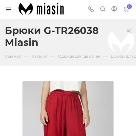
0
Брюки G-TR26038
Miasin
—
—
—
Главная
Каталог
Одежда для девочек
Брюки для 