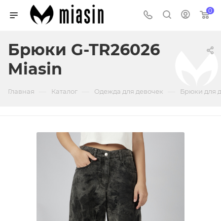
0
Брюки G-TR26026
Miasin
—
—
—
Главная
Каталог
Одежда для девочек
Брюки для 