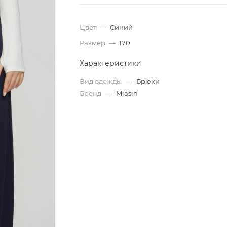
Цвет
—
Синий
Размер
—
170
Характеристики
Вид одежды
—
Брюки
Бренд
—
Miasin