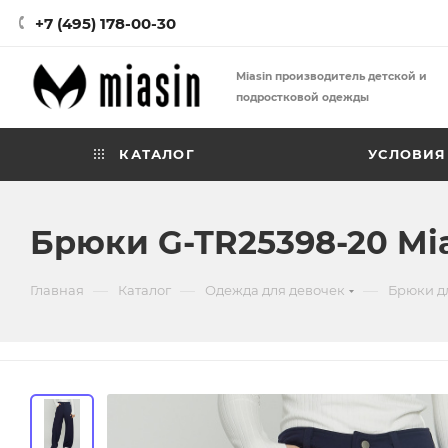
+7 (495) 178-00-30
Miasin производитель детской и
подростковой одежды
КАТАЛОГ
УСЛОВИЯ
Брюки G-TR25398-20 Mi
—
—
—
Главная
Каталог
Одежда для девочек
Брюки д