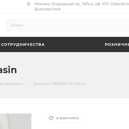
Москва, Огородный пр., 16/1с4, оф. 1011, Ostankin
Business Park
 СОТРУДНИЧЕСТВА
РОЗНИЧН
asin
—
ля девочек
Брюки G-TR25398-20 Miasin
В ИЗБРАННОЕ