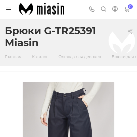
0
Брюки G-TR25391
Miasin
—
—
—
Главная
Каталог
Одежда для девочек
Брюки для 