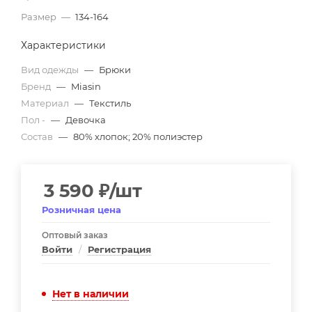
Размер
—
134-164
Характеристики
Вид одежды
—
Брюки
Бренд
—
Miasin
Материал
—
Текстиль
Пол -
—
Девочка
Состав
—
80% хлопок; 20% полиэстер
3 590
₽
/шт
Розничная цена
Оптовый заказ
Войти
/
Регистрация
Нет в наличии