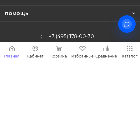
ПОМОЩЬ
+7 (495) 178-00-30
Info@miasinopt.ru
Главная
Кабинет
Корзина
Избранные
Сравнение
Каталог
Москва, Огородный пр., 16/1с4, оф.
1011, Ostankino Business Park
2026 © Miasin производитель детской одежды - Miasin