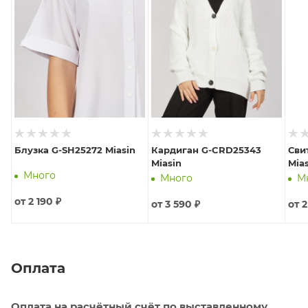
Блузка G-SH25272 Miasin
Кардиган G-CRD25343
Сви
Miasin
Mia
Много
Много
М
от
2 190 ₽
от
3 590 ₽
от
2
Оплата
Оплата на расчётный счёт по выставленному