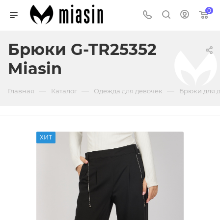
0
Брюки G-TR25352
Miasin
—
—
—
Главная
Каталог
Одежда для девочек
Брюки для 
ХИТ