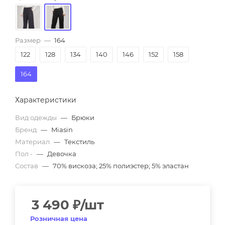
Размер
—
164
122
128
134
140
146
152
158
164
Характеристики
Вид одежды
—
Брюки
Бренд
—
Miasin
Материал
—
Текстиль
Пол -
—
Девочка
Состав
—
70% вискоза; 25% полиэстер; 5% эластан
3 490
₽
/шт
Розничная цена