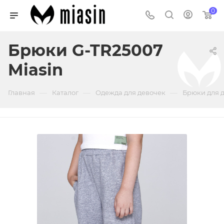
0
Брюки G-TR25007
Miasin
—
—
—
Главная
Каталог
Одежда для девочек
Брюки для 