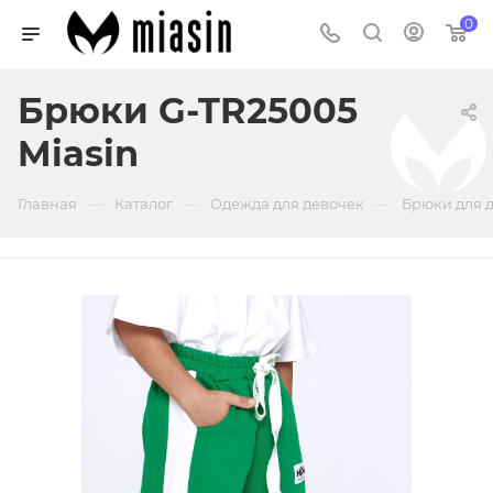
0
Брюки G-TR25005
Miasin
—
—
—
Главная
Каталог
Одежда для девочек
Брюки для 