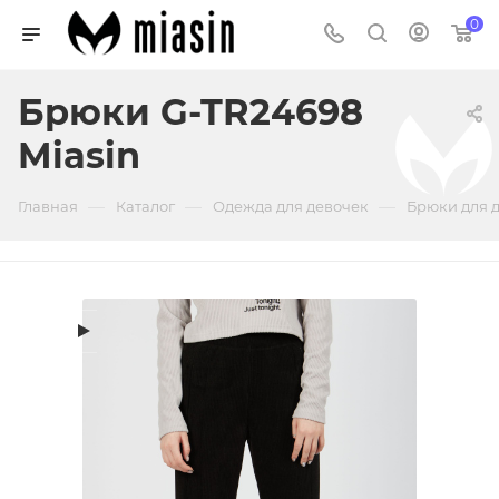
0
Брюки G-TR24698
Miasin
—
—
—
Главная
Каталог
Одежда для девочек
Брюки для 