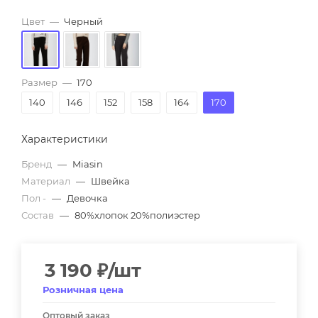
Цвет
—
Черный
Размер
—
170
140
146
152
158
164
170
Характеристики
Бренд
—
Miasin
Материал
—
Швейка
Пол -
—
Девочка
Состав
—
80%хлопок 20%полиэстер
3 190
₽
/шт
Розничная цена
Оптовый заказ